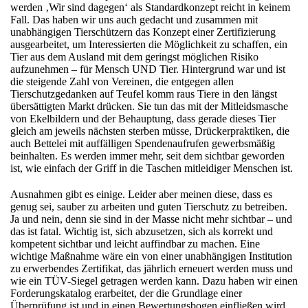
werden ‚Wir sind dagegen‘ als Standardkonzept reicht in keinem
Fall. Das haben wir uns auch gedacht und zusammen mit
unabhängigen Tierschützern das Konzept einer Zertifizierung
ausgearbeitet, um Interessierten die Möglichkeit zu schaffen, ein
Tier aus dem Ausland mit dem geringst möglichen Risiko
aufzunehmen – für Mensch UND Tier. Hintergrund war und ist
die steigende Zahl von Vereinen, die entgegen allen
Tierschutzgedanken auf Teufel komm raus Tiere in den längst
übersättigten Markt drücken. Sie tun das mit der Mitleidsmasche
von Ekelbildern und der Behauptung, dass gerade dieses Tier
gleich am jeweils nächsten sterben müsse, Drückerpraktiken, die
auch Bettelei mit auffälligen Spendenaufrufen gewerbsmäßig
beinhalten. Es werden immer mehr, seit dem sichtbar geworden
ist, wie einfach der Griff in die Taschen mitleidiger Menschen ist.
Ausnahmen gibt es einige. Leider aber meinen diese, dass es
genug sei, sauber zu arbeiten und guten Tierschutz zu betreiben.
Ja und nein, denn sie sind in der Masse nicht mehr sichtbar – und
das ist fatal. Wichtig ist, sich abzusetzen, sich als korrekt und
kompetent sichtbar und leicht auffindbar zu machen. Eine
wichtige Maßnahme wäre ein von einer unabhängigen Institution
zu erwerbendes Zertifikat, das jährlich erneuert werden muss und
wie ein TÜV-Siegel getragen werden kann. Dazu haben wir einen
Forderungskatalog erarbeitet, der die Grundlage einer
Überprüfung ist und in einen Bewertungsbogen einfließen wird.