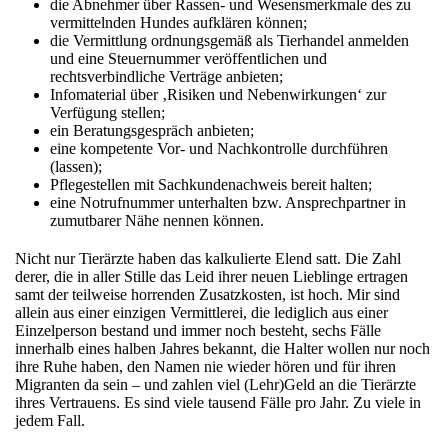
die Abnehmer über Rassen- und Wesensmerkmale des zu
vermittelnden Hundes aufklären können;
die Vermittlung ordnungsgemäß als Tierhandel anmelden
und eine Steuernummer veröffentlichen und
rechtsverbindliche Verträge anbieten;
Infomaterial über ‚Risiken und Nebenwirkungen‘ zur
Verfügung stellen;
ein Beratungsgespräch anbieten;
eine kompetente Vor- und Nachkontrolle durchführen
(lassen);
Pflegestellen mit Sachkundenachweis bereit halten;
eine Notrufnummer unterhalten bzw. Ansprechpartner in
zumutbarer Nähe nennen können.
Nicht nur Tierärzte haben das kalkulierte Elend satt. Die Zahl
derer, die in aller Stille das Leid ihrer neuen Lieblinge ertragen
samt der teilweise horrenden Zusatzkosten, ist hoch. Mir sind
allein aus einer einzigen Vermittlerei, die lediglich aus einer
Einzelperson bestand und immer noch besteht, sechs Fälle
innerhalb eines halben Jahres bekannt, die Halter wollen nur noch
ihre Ruhe haben, den Namen nie wieder hören und für ihren
Migranten da sein – und zahlen viel (Lehr)Geld an die Tierärzte
ihres Vertrauens. Es sind viele tausend Fälle pro Jahr. Zu viele in
jedem Fall.