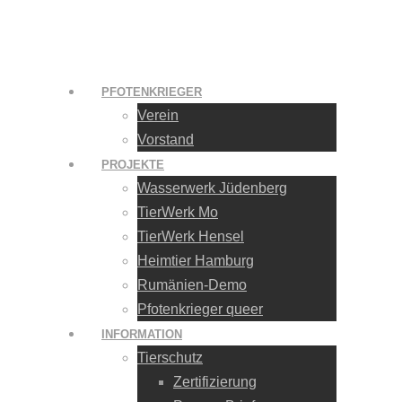
PFOTENKRIEGER
Verein
Vorstand
PROJEKTE
Wasserwerk Jüdenberg
TierWerk Mo
TierWerk Hensel
Heimtier Hamburg
Rumänien-Demo
Pfotenkrieger queer
INFORMATION
Tierschutz
Zertifizierung