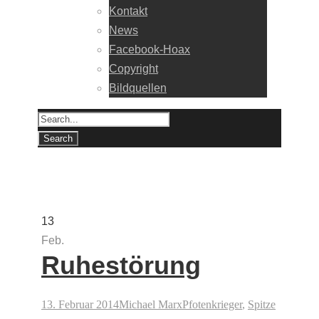
Kontakt
News
Facebook-Hoax
Copyright
Bildquellen
Tag
Kernkompetenz
13
Feb.
Ruhestörung
13. Februar 2014
Michael Marx
Pfotenkrieger
,
Spitze