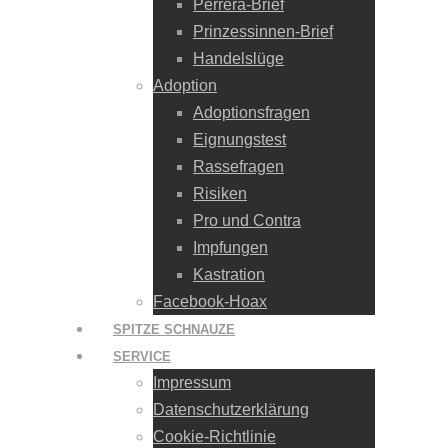
Perrera-Brief
Prinzessinnen-Brief
Handelslüge
Adoption
Adoptionsfragen
Eignungstest
Rassefragen
Risiken
Pro und Contra
Impfungen
Kastration
Facebook-Hoax
SPITZE SCHNAUZE
SERVICE
Impressum
Datenschutzerklärung
Cookie-Richtlinie