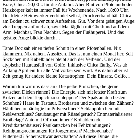
Brav, Chica. 50,00 € für die Anfahrt. Aber Blut von Pfote und/oder
Heizkörper kalt ist immer Fall für Wochenende. Nach 18:00 Uhr.
Der kleine Heimwerker verbindet selbst, Druckverband hält Chica
am Boden: zu schwer zum Aufstehen. Gut. Vor dem geistigen Auge:
vier Treppen auf und ab, zwei Mal täglich mit Chefhund auf dem
Arm. Machbar, Frau Nachbar. Segen der Fußhuperei. Und das
geistige Auge blickte durch…
Tante Doc sah einen tiefen Schnitt in einen Pfotenballen. Nix
klammern. Nix nähen. Aussitzen. Das ist nun einen Monat her. Seit
Söckchen mit Kabelbinder bleibt auch der Verband. Und der
atypische Haarausfall von Golfo. Inklusive Chica läufig. Was ab
Anfang April ein für alle Mal vorbei sein wird. Bis dahin aber ist
Zeit genug für andere kleine Katastrophen. Dein Einsatz, Golfo…
Warum tun wir uns dass an? Die gelbe Pfützchen, die gerne
zwischen Dielen rinnen? Die Energie, sich mit letzter Kraft zum
Kotzen auf den Teppich zu schleppen? Der Spaß an den besten
Schuhen? Haare in Tastatur, Brotkasten und zwischen den Zähnen?
Häufchenarchäologie im Pulverschnee? Schlappöhrchen mit
Reißverschluss? Staubsauger mit Rüsselgeruch? Entmaterialisierter
Brotbelag? Auto mit Offroad innen? Kollabierende
Kreditkartenhäuser? Panikattacken bei Fehlzündungen?
Reinigungsrechnungen für Joggerhosen? Machogehabe?
Futterneid? Scheinschwangerschaften? All diese Dinge, die