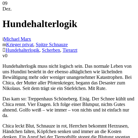
09
Dez.
Hundehalterlogik
Michael Marx
Krieger privat
,
Spitze Schnauze
Hundehalterlogik
,
Scherben
,
Tierarzt
0
Hundehalterlogik muss nicht logisch sein. Das normale Leben von
uns Hundini besteht in der ebenso alltäglichen wie lächelnden
Bewältigung mehr oder weniger unangenehmer Katastrophen. Bei
Chica, der Mutter aller Pfotenkrieger, begann das Desaster zum
Nikolaus. Seit dem trägt sie ein Stiefelchen. Mit Rute.
Das kam so: Treppenhaus Schöneberg. Eisig. Der Schnee kühlt und
Chica rennt. Vier Etagen. Ich folge einer Blutspur, nichts Gutes
ahnend. Golfo weiß – wie immer – von nichts und ist einfach nur
da.
Chica leckt Blut, Schnauze in rot, Herrchen bekommt Herzrasen,
Händchen falten, Köpfchen senken und immer an die Kosten
denken. Ein Anruf bei der Tiernothilfe stoppt die Blutung spontan.