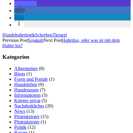
Hundehalterlogik
Scherben
Tierarzt
Previous Post
Sojakuh
Next Post
Halterlos, oder was ist mit dem
Halter los?
Kategorien
Allgemeines
(8)
Blogs
(1)
Foren und Portale
(1)
Hundeleben
(9)
Hunderassen
(7)
Informationen
(3)
Krieger privat
(5)
Nachdenkliches
(20)
News
(13)
Pfotenkrieger
(15)
Pfotenkrieger
(1)
Politik
(12)
Rassen
(1)